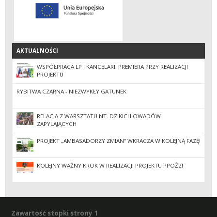
AKTUALNOŚCI
AKTUALNOŚCI
WSPÓŁPRACA LP I KANCELARII PREMIERA PRZY REALIZACJI
PROJEKTU
RYBITWA CZARNA - NIEZWYKŁY GATUNEK
RELACJA Z WARSZTATU NT. DZIKICH OWADÓW
ZAPYLAJĄCYCH
PROJEKT „AMBASADORZY ZMIAN” WKRACZA W KOLEJNĄ FAZĘ!
KOLEJNY WAŻNY KROK W REALIZACJI PROJEKTU PPOŻ2!
Zawartość stopki strony 1
Zawartość stopki strony 1