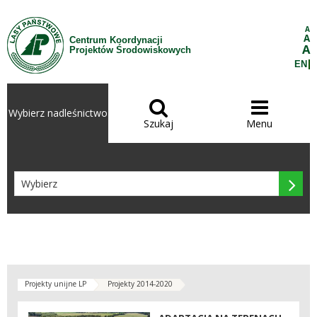
Przejdź do treści
A
A
Centrum Koordynacji
A
Projektów Środowiskowych
EN


Wybierz nadleśnictwo
Szukaj
Menu

Projekty unijne LP
Projekty 2014-2020