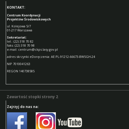
KONTAKT:
Centrum Koordynacji
Projektów Środowiskowych
ul. Kolejowa 5/7
01-217 Warszawa
Sekretariat:
tel.: (22) 318 70 82
faks: (22) 318 70 98
e-mail: centrum@ckps.lasy.gov.pl
adres skrzynki eDoręczenia: AE:PL-91212-66673-BWSGH-24
NIP 7010041263
REGON 140738585
Zawartość stopki strony 2
Zawartość stopki strony 2
Zajrzyj do nas na: