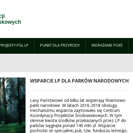
ji
iskowych
PROJEKTY PGL LP
PUNKT DLA PRZYRODY
WDRAŻANIE POIIŚ
WSPARCIE LP DLA PARKÓW NARODOWYCH
Lasy Państwowe od kilku lat wspierają finansowo
parki narodowe. W latach 2016-2018 obsługą
mechanizmu wsparcia zajmowało się Centrum
Koordynacji Projektów Środowiskowych. W tym
okresie kwota środków przekazanych przez LP do
parków sięgnęła ponad 140 mln zł. Wsparcie
pochodzi ze specjalnej puli, tzw. funduszu leśnego,