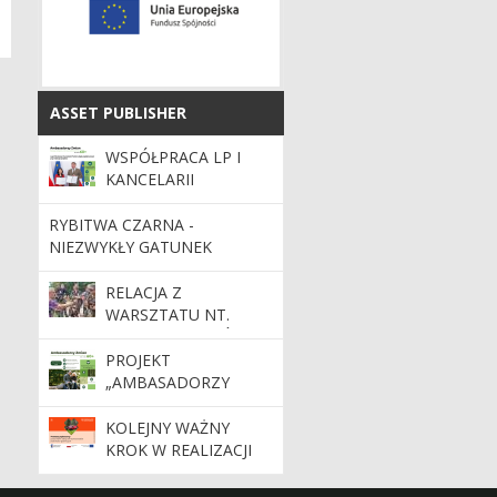
ASSET PUBLISHER
ASSET PUBLISHER
WSPÓŁPRACA LP I
KANCELARII
PREMIERA PRZY
REALIZACJI PROJEKTU
RYBITWA CZARNA -
NIEZWYKŁY GATUNEK
RELACJA Z
WARSZTATU NT.
DZIKICH OWADÓW
ZAPYLAJĄCYCH
PROJEKT
„AMBASADORZY
ZMIAN” WKRACZA W
KOLEJNĄ FAZĘ!
KOLEJNY WAŻNY
KROK W REALIZACJI
PROJEKTU PPOŻ2!