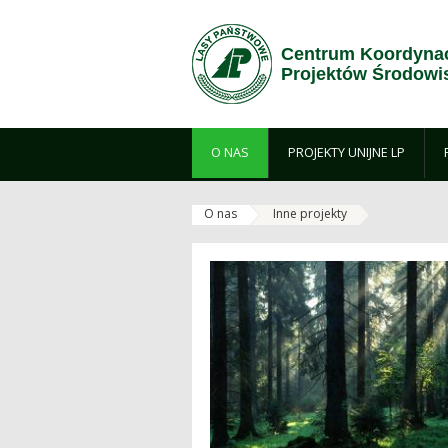
Zum Inhalt wechseln
Centrum Koordynac
Projektów Środow
O NAS
PROJEKTY UNIJNE LP
O nas
Inne projekty