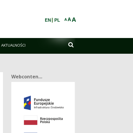
A
A
A
EN
PL

AKTUALNOŚCI
Webcontent-Anzeige
Webcontent-Anzeige