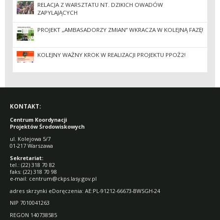
RELACJA Z WARSZTATU NT. DZIKICH OWADÓW
ZAPYLAJĄCYCH
PROJEKT „AMBASADORZY ZMIAN” WKRACZA W KOLEJNĄ FAZĘ!
KOLEJNY WAŻNY KROK W REALIZACJI PROJEKTU PPOŻ2!
KONTAKT:
Centrum Koordynacji
Projektów Środowiskowych
ul. Kolejowa 5/7
01-217 Warszawa
Sekretariat:
tel.: (22) 318 70 82
faks: (22) 318 70 98
e-mail: centrum@ckps.lasy.gov.pl
adres skrzynki eDoręczenia: AE:PL-91212-66673-BWSGH-24
NIP 7010041263
REGON 140738585