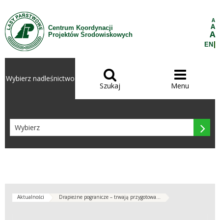
Przejdź do treści
A
A
Centrum Koordynacji
A
Projektów Środowiskowych
EN


Wybierz nadleśnictwo
Szukaj
Menu

Aktualności
Drapieżne pogranicze – trwają przygotowa...