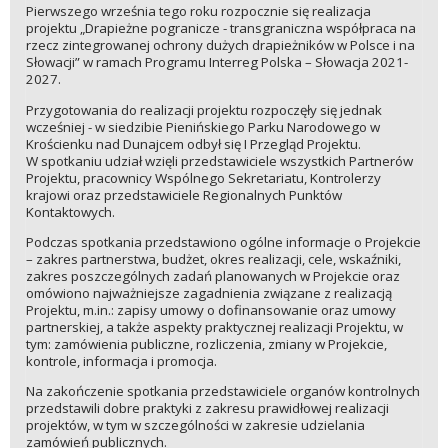
Pierwszego września tego roku rozpocznie się realizacja
projektu „Drapieżne pogranicze - transgraniczna współpraca na
rzecz zintegrowanej ochrony dużych drapieżników w Polsce i na
Słowacji” w ramach Programu Interreg Polska – Słowacja 2021-
2027.
Przygotowania do realizacji projektu rozpoczęły się jednak
wcześniej - w siedzibie Pienińskiego Parku Narodowego w
Krościenku nad Dunajcem odbył się I Przegląd Projektu.
W spotkaniu udział wzięli przedstawiciele wszystkich Partnerów
Projektu, pracownicy Wspólnego Sekretariatu, Kontrolerzy
krajowi oraz przedstawiciele Regionalnych Punktów
Kontaktowych.
Podczas spotkania przedstawiono ogólne informacje o Projekcie
– zakres partnerstwa, budżet, okres realizacji, cele, wskaźniki,
zakres poszczególnych zadań planowanych w Projekcie oraz
omówiono najważniejsze zagadnienia związane z realizacją
Projektu, m.in.: zapisy umowy o dofinansowanie oraz umowy
partnerskiej, a także aspekty praktycznej realizacji Projektu, w
tym: zamówienia publiczne, rozliczenia, zmiany w Projekcie,
kontrole, informacja i promocja.
Na zakończenie spotkania przedstawiciele organów kontrolnych
przedstawili dobre praktyki z zakresu prawidłowej realizacji
projektów, w tym w szczególności w zakresie udzielania
zamówień publicznych.